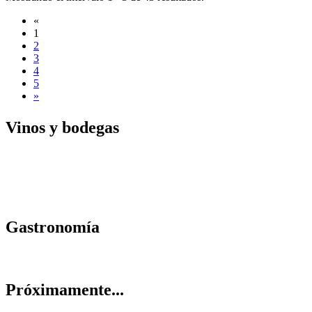
«
1
2
3
4
5
»
Vinos y
bodegas
Gastrono
mía
Próximam
ente...