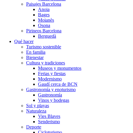
Paisajes Barcelona
Anoia
Bages
Moianès
Osona
Pirineos Barcelona
Berguedà
Qué hacer
Turismo sostenible
En familia
Bienestar
Cultura y tradiciones
Museos y monumentos
Ferias y fiestas
Modernismo
Gaudí cerca de BCN
Gastronomía y enoturismo
Gastronomía
Vinos y bodegas
Sol y playas
Naturaleza
Vies Blaves
Senderismo
Deporte
Cicloturismo