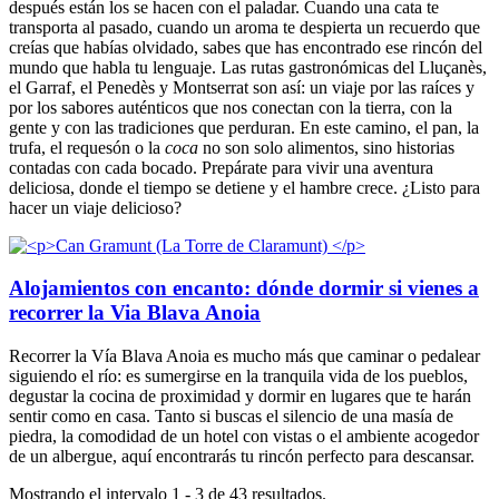
después están los se hacen con el paladar. Cuando una cata te
transporta al pasado, cuando un aroma te despierta un recuerdo que
creías que habías olvidado, sabes que has encontrado ese rincón del
mundo que habla tu lenguaje. Las rutas gastronómicas del Lluçanès,
el Garraf, el Penedès y Montserrat son así: un viaje por las raíces y
por los sabores auténticos que nos conectan con la tierra, con la
gente y con las tradiciones que perduran. En este camino, el pan, la
trufa, el requesón o la
coca
no son solo alimentos, sino historias
contadas con cada bocado. Prepárate para vivir una aventura
deliciosa, donde el tiempo se detiene y el hambre crece. ¿Listo para
hacer un viaje delicioso?
Alojamientos con encanto: dónde dormir si vienes a
recorrer la Via Blava Anoia
Recorrer la Vía Blava Anoia es mucho más que caminar o pedalear
siguiendo el río: es sumergirse en la tranquila vida de los pueblos,
degustar la cocina de proximidad y dormir en lugares que te harán
sentir como en casa. Tanto si buscas el silencio de una masía de
piedra, la comodidad de un hotel con vistas o el ambiente acogedor
de un albergue, aquí encontrarás tu rincón perfecto para descansar.
Mostrando el intervalo 1 - 3 de 43 resultados.