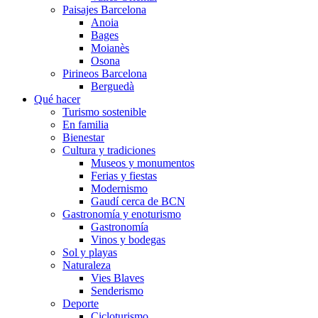
Paisajes Barcelona
Anoia
Bages
Moianès
Osona
Pirineos Barcelona
Berguedà
Qué hacer
Turismo sostenible
En familia
Bienestar
Cultura y tradiciones
Museos y monumentos
Ferias y fiestas
Modernismo
Gaudí cerca de BCN
Gastronomía y enoturismo
Gastronomía
Vinos y bodegas
Sol y playas
Naturaleza
Vies Blaves
Senderismo
Deporte
Cicloturismo