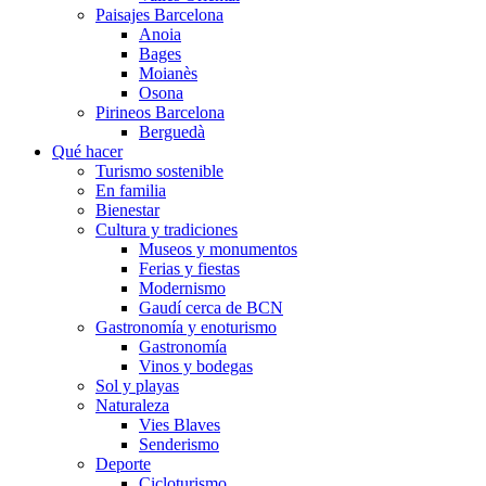
Paisajes Barcelona
Anoia
Bages
Moianès
Osona
Pirineos Barcelona
Berguedà
Qué hacer
Turismo sostenible
En familia
Bienestar
Cultura y tradiciones
Museos y monumentos
Ferias y fiestas
Modernismo
Gaudí cerca de BCN
Gastronomía y enoturismo
Gastronomía
Vinos y bodegas
Sol y playas
Naturaleza
Vies Blaves
Senderismo
Deporte
Cicloturismo