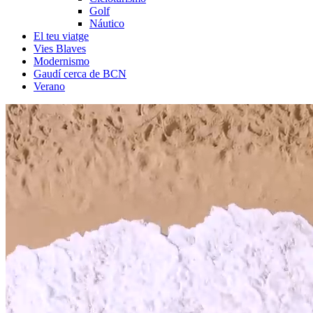
Golf
Náutico
El teu viatge
Vies Blaves
Modernismo
Gaudí cerca de BCN
Verano