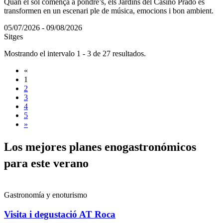
Quan el sol comença a pondre’s, els Jardins del Casino Prado es
transformen en un escenari ple de música, emocions i bon ambient.
05/07/2026 - 09/08/2026
Sitges
Mostrando el intervalo 1 - 3 de 27 resultados.
«
1
2
3
4
5
»
Los mejo
res planes enogastronómicos
para este verano
Gastronomía y enoturismo
Visita i degustació AT Roca