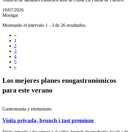
10/07/2026
Montgat
Mostrando el intervalo 1 - 3 de 26 resultados.
«
1
2
3
4
5
»
Los mejo
res planes enogastronómicos
para este verano
Gastronomía y enoturismo
Visita privada, brunch i tast premium
Visita privada a les vinyes i al celler, brunch de productes locals i de