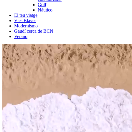
Golf
Náutico
El teu viatge
Vies Blaves
Modernismo
Gaudí cerca de BCN
Verano