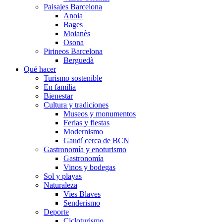
Paisajes Barcelona
Anoia
Bages
Moianès
Osona
Pirineos Barcelona
Berguedà
Qué hacer
Turismo sostenible
En familia
Bienestar
Cultura y tradiciones
Museos y monumentos
Ferias y fiestas
Modernismo
Gaudí cerca de BCN
Gastronomía y enoturismo
Gastronomía
Vinos y bodegas
Sol y playas
Naturaleza
Vies Blaves
Senderismo
Deporte
Cicloturismo