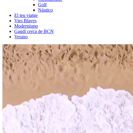
Golf
Náutico
El teu viatge
Vies Blaves
Modernismo
Gaudí cerca de BCN
Verano