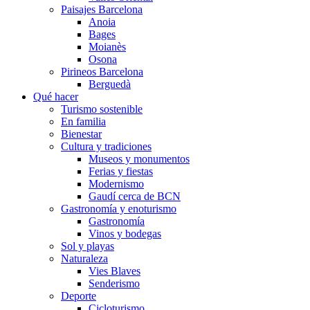
Paisajes Barcelona
Anoia
Bages
Moianès
Osona
Pirineos Barcelona
Berguedà
Qué hacer
Turismo sostenible
En familia
Bienestar
Cultura y tradiciones
Museos y monumentos
Ferias y fiestas
Modernismo
Gaudí cerca de BCN
Gastronomía y enoturismo
Gastronomía
Vinos y bodegas
Sol y playas
Naturaleza
Vies Blaves
Senderismo
Deporte
Cicloturismo