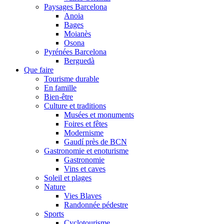
Paysages Barcelona
Anoia
Bages
Moianès
Osona
Pyrénées Barcelona
Berguedà
Que faire
Tourisme durable
En famille
Bien-être
Culture et traditions
Musées et monuments
Foires et fêtes
Modernisme
Gaudí près de BCN
Gastronomie et enoturisme
Gastronomie
Vins et caves
Soleil et plages
Nature
Vies Blaves
Randonnée pédestre
Sports
Cyclotourisme