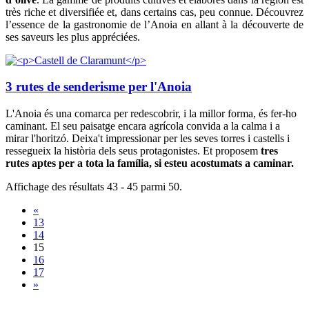
très riche et diversifiée et, dans certains cas, peu connue. Découvrez
l’essence de la gastronomie de l’Anoia en allant à la découverte de
ses saveurs les plus appréciées.
3 rutes de senderisme per l'Anoia
L'Anoia és una comarca per redescobrir, i la millor forma, és fer-ho
caminant. El seu paisatge encara agrícola convida a la calma i a
mirar l'horitzó. Deixa't impressionar per les seves torres i castells i
ressegueix la història dels seus protagonistes. Et proposem
tres
rutes aptes per a tota la família, si esteu acostumats a caminar.
Affichage des résultats 43 - 45 parmi 50.
«
13
14
15
16
17
»