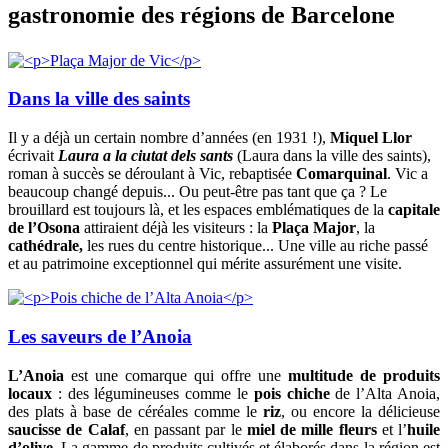
gastronomie des régions de Barcelone
Dans la ville des saints
Il y a déjà un certain nombre d’années (en 1931 !),
Miquel Llor
écrivait
Laura a la ciutat dels sants
(Laura dans la ville des saints),
roman à succès se déroulant à Vic, rebaptisée
Comarquinal
. Vic a
beaucoup changé depuis... Ou peut-être pas tant que ça ? Le
brouillard est toujours là, et les espaces emblématiques de la
capitale
de l’Osona
attiraient déjà les visiteurs : la
Plaça Major
, la
cathédrale,
les rues du centre historique... Une ville au riche passé
et au patrimoine exceptionnel qui mérite assurément une visite.
Les saveurs de l’Anoia
L’Anoia
est une comarque qui offre une
multitude de produits
locaux
: des légumineuses comme le
pois chiche
de l’Alta Anoia,
des plats à base de céréales comme le
riz
, ou encore la délicieuse
saucisse de Calaf
, en passant par le
miel de mille fleurs
et l’
huile
d’olive
. La gamme de produits cultivés et élaborés dans la région est