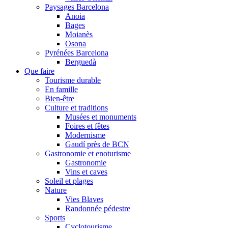
Paysages Barcelona
Anoia
Bages
Moianès
Osona
Pyrénées Barcelona
Berguedà
Que faire
Tourisme durable
En famille
Bien-être
Culture et traditions
Musées et monuments
Foires et fêtes
Modernisme
Gaudí près de BCN
Gastronomie et enoturisme
Gastronomie
Vins et caves
Soleil et plages
Nature
Vies Blaves
Randonnée pédestre
Sports
Cyclotourisme