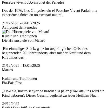
Pessebre vivent d'Avinyonet del Penedès
Des del 1976, Les Gunyoles viu el Pessebre Vivent Parlat, una
experiència única en un escenari natural.
21/12/2025 - 04/01/2026
Avinyonet del Penedes
Kultur und Traditionen
Die Hirtenspiele von Mataró
Ein einmaliges Stück, ganz im ursprünglichen Geist des
beginnenden 20. Jahrhunderts, aber mit der Kraft und dem
Rhythmus des...
21/12/2025 - 18/01/2026
Mataró
Kultur und Traditionen
Fia-Faia Fest
„Fia-Faia, nostro senyor ha nascut a la paia“ (Fia-Faia, uns wird ein
Kind geboren). Dieser Gesang begleitet zu jeder Heiligen Nac...
24/12/2025
Bagà i Sant Julià de Cerdanyola