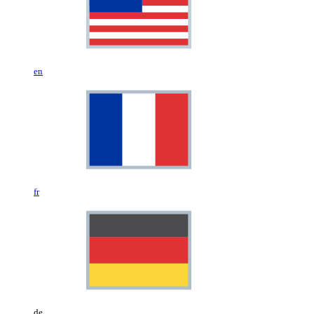
en
fr
de