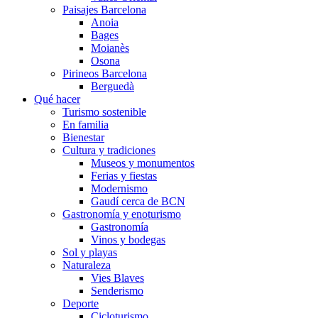
Paisajes Barcelona
Anoia
Bages
Moianès
Osona
Pirineos Barcelona
Berguedà
Qué hacer
Turismo sostenible
En familia
Bienestar
Cultura y tradiciones
Museos y monumentos
Ferias y fiestas
Modernismo
Gaudí cerca de BCN
Gastronomía y enoturismo
Gastronomía
Vinos y bodegas
Sol y playas
Naturaleza
Vies Blaves
Senderismo
Deporte
Cicloturismo