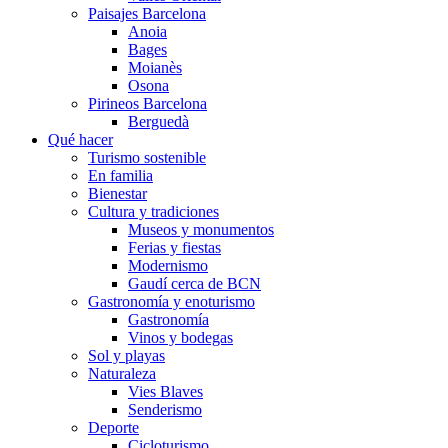
Paisajes Barcelona
Anoia
Bages
Moianès
Osona
Pirineos Barcelona
Berguedà
Qué hacer
Turismo sostenible
En familia
Bienestar
Cultura y tradiciones
Museos y monumentos
Ferias y fiestas
Modernismo
Gaudí cerca de BCN
Gastronomía y enoturismo
Gastronomía
Vinos y bodegas
Sol y playas
Naturaleza
Vies Blaves
Senderismo
Deporte
Cicloturismo