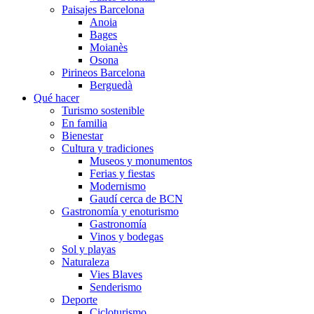
Paisajes Barcelona
Anoia
Bages
Moianès
Osona
Pirineos Barcelona
Berguedà
Qué hacer
Turismo sostenible
En familia
Bienestar
Cultura y tradiciones
Museos y monumentos
Ferias y fiestas
Modernismo
Gaudí cerca de BCN
Gastronomía y enoturismo
Gastronomía
Vinos y bodegas
Sol y playas
Naturaleza
Vies Blaves
Senderismo
Deporte
Cicloturismo