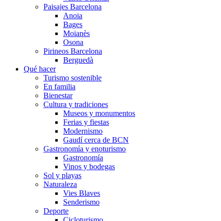
Paisajes Barcelona
Anoia
Bages
Moianès
Osona
Pirineos Barcelona
Berguedà
Qué hacer
Turismo sostenible
En familia
Bienestar
Cultura y tradiciones
Museos y monumentos
Ferias y fiestas
Modernismo
Gaudí cerca de BCN
Gastronomía y enoturismo
Gastronomía
Vinos y bodegas
Sol y playas
Naturaleza
Vies Blaves
Senderismo
Deporte
Cicloturismo