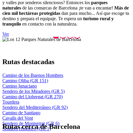
y valles por senderos silenciosos? Entonces los
parques
naturales
de las comarcas de Barcelona ¡te van a encantar!
Más de
cien mil hectáreas protegidas
dan para mucho... Así que escoge tu
destino y prepara el equipaje. Te espera un
turismo rural y
tranquilo
en contacto con la naturaleza.
Ver
Rutas de
stacadas
Camino de los Buenos Hombres
Camino Oliba (GR 151)
Camino Ignaciano
Sendero de los Miradores (GR 5)
Camino del Llobregat (GR 270)
Tourdera
Sendero del Mediterráneo (GR 92)
Camino de Santiago
Cavalls del Vent
Sendero de Montserrat (GR 6)
Rutas
cerca de Barcelona
Sendero Histórico (GR 1)