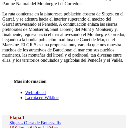
Parque Natural del Montnegre i el Corredor.
La ruta comienza en la pintoresca población costera de Sitges, en el
Garraf, y se adentra hacia el interior superando el macizo del
Garraf atravesando el Penedès. A continuación enlaza las sierras
prelitorales de Montserrat, Sant Llorenç del Munt y Montseny y,
finalmente, regresa hacia el mar atravesando el Montnegre-Corredor,
llegando a la bonita población marítima de Canet de Mar, en el
Maresme. El GR 5 es una propuesta muy variada que nos muestra
muchos de los atractivos de Barcelona: el mar con sus pueblos
marineros, las montañas del litoral y el prelitoral, tan diversas entre
ellas, y los territorios ondulados y agrícolas del Penedès y el Vallès.
Más información
Web oficial
La ruta en Wikiloc
Etapa 1
Sitges - Olesa de Bonesvalls
16,9 km | +640 m / -404 m