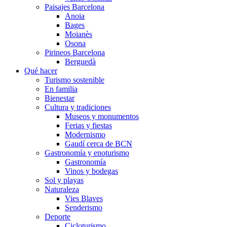
Paisajes Barcelona
Anoia
Bages
Moianès
Osona
Pirineos Barcelona
Berguedà
Qué hacer
Turismo sostenible
En familia
Bienestar
Cultura y tradiciones
Museos y monumentos
Ferias y fiestas
Modernismo
Gaudí cerca de BCN
Gastronomía y enoturismo
Gastronomía
Vinos y bodegas
Sol y playas
Naturaleza
Vies Blaves
Senderismo
Deporte
Cicloturismo