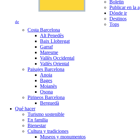
Boletín
Publicar en la 
Dónde ir
Destinos
de
Tops
Costa Barcelona
Alt Penedès
Baix Llobregat
Garraf
Maresme
Vallès Occidental
Vallès Oriental
Paisajes Barcelona
Anoia
Bages
Moianès
Osona
Pirineos Barcelona
Berguedà
Qué hacer
Turismo sostenible
En familia
Bienestar
Cultura y tradiciones
Museos y monumentos