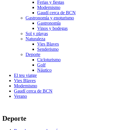
Ferias y fiestas
Modernismo
Gaudí cerca de BCN
Gastronomía y enoturismo
Gastronomía
Vinos y bodegas
Sol y playas
Naturaleza
Vies Blaves
Senderismo
Deporte
Cicloturismo
Golf
Náutico
El teu viatge
Vies Blaves
Modernismo
Gaudí cerca de BCN
Verano
Deporte