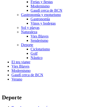
Ferias y fiestas
Modernismo
Gaudí cerca de BCN
Gastronomía y enoturismo
Gastronomía
Vinos y bodegas
Sol y playas
Naturaleza
Vies Blaves
Senderismo
Deporte
Cicloturismo
Golf
Náutico
El teu viatge
Vies Blaves
Modernismo
Gaudí cerca de BCN
Verano
Deporte