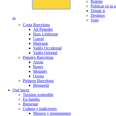
Boletín
Publicar en la 
Dónde ir
Destinos
de
Tops
Costa Barcelona
Alt Penedès
Baix Llobregat
Garraf
Maresme
Vallès Occidental
Vallès Oriental
Paisajes Barcelona
Anoia
Bages
Moianès
Osona
Pirineos Barcelona
Berguedà
Qué hacer
Turismo sostenible
En familia
Bienestar
Cultura y tradiciones
Museos y monumentos