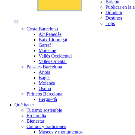
Boletín
Publicar en la 
Dónde ir
Destinos
de
Tops
Costa Barcelona
Alt Penedès
Baix Llobregat
Garraf
Maresme
Vallès Occidental
Vallès Oriental
Paisajes Barcelona
Anoia
Bages
Moianès
Osona
Pirineos Barcelona
Berguedà
Qué hacer
Turismo sostenible
En familia
Bienestar
Cultura y tradiciones
Museos y monumentos