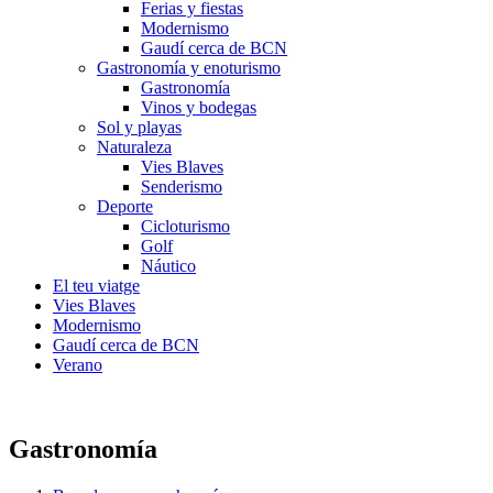
Ferias y fiestas
Modernismo
Gaudí cerca de BCN
Gastronomía y enoturismo
Gastronomía
Vinos y bodegas
Sol y playas
Naturaleza
Vies Blaves
Senderismo
Deporte
Cicloturismo
Golf
Náutico
El teu viatge
Vies Blaves
Modernismo
Gaudí cerca de BCN
Verano
Gastronomía