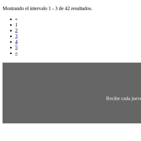
Mostrando el intervalo 1 - 3 de 42 resultados.
«
1
2
3
4
5
»
Recibe cada jueve