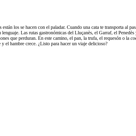
s están los se hacen con el paladar. Cuando una cata te transporta al p
enguaje. Las rutas gastronómicas del Lluçanès, el Garraf, el Penedès y 
ciones que perduran. En este camino, el pan, la trufa, el requesón o la
co
e y el hambre crece. ¿Listo para hacer un viaje delicioso?