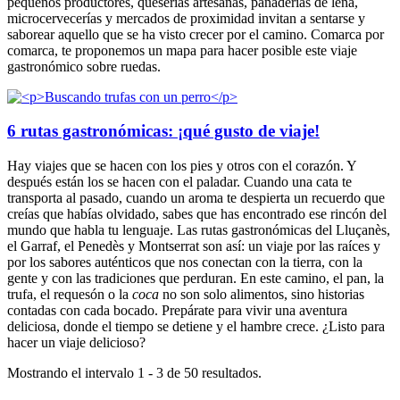
pequeños productores, queserías artesanas, panaderías de leña,
microcervecerías y mercados de proximidad invitan a sentarse y
saborear aquello que se ha visto crecer por el camino. Comarca por
comarca, te proponemos un mapa para hacer posible este viaje
gastronómico sobre ruedas.
6 rutas gastronómicas: ¡qué gusto de viaje!
Hay viajes que se hacen con los pies y otros con el corazón. Y
después están los se hacen con el paladar. Cuando una cata te
transporta al pasado, cuando un aroma te despierta un recuerdo que
creías que habías olvidado, sabes que has encontrado ese rincón del
mundo que habla tu lenguaje. Las rutas gastronómicas del Lluçanès,
el Garraf, el Penedès y Montserrat son así: un viaje por las raíces y
por los sabores auténticos que nos conectan con la tierra, con la
gente y con las tradiciones que perduran. En este camino, el pan, la
trufa, el requesón o la
coca
no son solo alimentos, sino historias
contadas con cada bocado. Prepárate para vivir una aventura
deliciosa, donde el tiempo se detiene y el hambre crece. ¿Listo para
hacer un viaje delicioso?
Mostrando el intervalo 1 - 3 de 50 resultados.