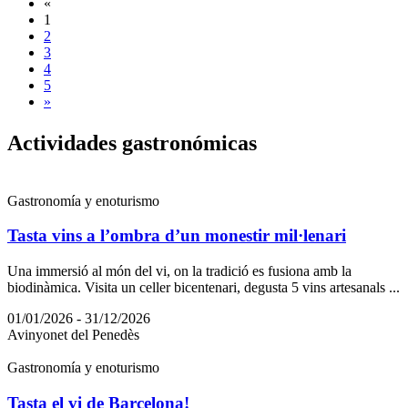
«
1
2
3
4
5
»
Activida
des gastronómicas
Gastronomía y enoturismo
Tasta vins a l’ombra d’un monestir mil·lenari
Una immersió al món del vi, on la tradició es fusiona amb la
biodinàmica. Visita un celler bicentenari, degusta 5 vins artesanals ...
01/01/2026 - 31/12/2026
Avinyonet del Penedès
Gastronomía y enoturismo
Tasta el vi de Barcelona!