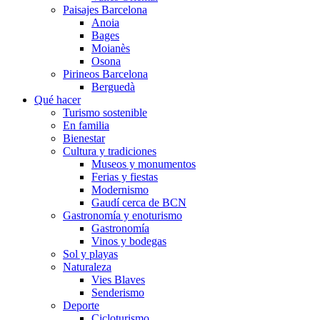
Paisajes Barcelona
Anoia
Bages
Moianès
Osona
Pirineos Barcelona
Berguedà
Qué hacer
Turismo sostenible
En familia
Bienestar
Cultura y tradiciones
Museos y monumentos
Ferias y fiestas
Modernismo
Gaudí cerca de BCN
Gastronomía y enoturismo
Gastronomía
Vinos y bodegas
Sol y playas
Naturaleza
Vies Blaves
Senderismo
Deporte
Cicloturismo