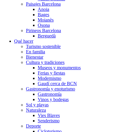
Paisajes Barcelona
Anoia
Bages
Moianès
Osona
Pirineos Barcelona
Berguedà
Qué hacer
Turismo sostenible
En familia
Bienestar
Cultura y tradiciones
Museos y monumentos
Ferias y fiestas
Modernismo
Gaudí cerca de BCN
Gastronomía y enoturismo
Gastronomía
Vinos y bodegas
Sol y playas
Naturaleza
Vies Blaves
Senderismo
Deporte
Cicloturismo