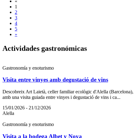
«
1
2
3
4
5
»
Activida
des gastronómicas
Gastronomía y enoturismo
Visita entre vinyes amb degustació de vins
Descobreix Art Laietà, celler familiar ecològic d'Alella (Barcelona),
amb una visita guiada entre vinyes i degustació de vins i ca...
15/01/2026 - 21/12/2026
Alella
Gastronomía y enoturismo
Visita a la bodega Albet y Noya