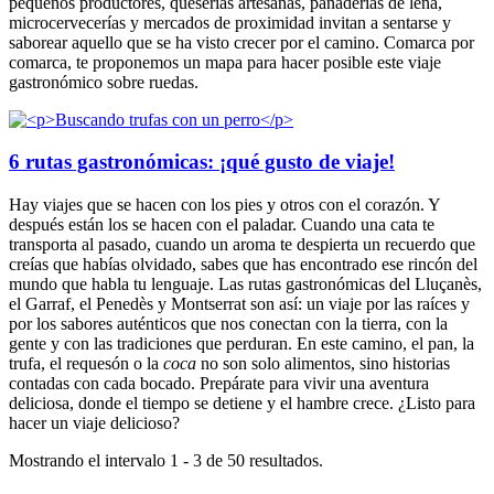
pequeños productores, queserías artesanas, panaderías de leña,
microcervecerías y mercados de proximidad invitan a sentarse y
saborear aquello que se ha visto crecer por el camino. Comarca por
comarca, te proponemos un mapa para hacer posible este viaje
gastronómico sobre ruedas.
6 rutas gastronómicas: ¡qué gusto de viaje!
Hay viajes que se hacen con los pies y otros con el corazón. Y
después están los se hacen con el paladar. Cuando una cata te
transporta al pasado, cuando un aroma te despierta un recuerdo que
creías que habías olvidado, sabes que has encontrado ese rincón del
mundo que habla tu lenguaje. Las rutas gastronómicas del Lluçanès,
el Garraf, el Penedès y Montserrat son así: un viaje por las raíces y
por los sabores auténticos que nos conectan con la tierra, con la
gente y con las tradiciones que perduran. En este camino, el pan, la
trufa, el requesón o la
coca
no son solo alimentos, sino historias
contadas con cada bocado. Prepárate para vivir una aventura
deliciosa, donde el tiempo se detiene y el hambre crece. ¿Listo para
hacer un viaje delicioso?
Mostrando el intervalo 1 - 3 de 50 resultados.