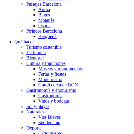
Paisajes Barcelona
Anoia
Bages
Moianès
Osona
Pirineos Barcelona
Berguedà
Qué hacer
Turismo sostenible
En familia
Bienestar
Cultura y tradiciones
Museos y monumentos
Ferias y fiestas
Modernismo
Gaudí cerca de BCN
Gastronomía y enoturismo
Gastronomía
Vinos y bodegas
Sol y playas
Naturaleza
Vies Blaves
Senderismo
Deporte
Cicloturismo