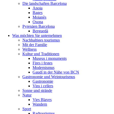
Die landschaften Barcelona
Anoia
Bages
Moianès
Osona
Pyrenäen Barcelona
Berguedà
Was möchten Sie unternehmen
Nachhaltiges tourismus
Mit der Familie
Wellness
Kultur und Traditionen
Museus i monuments
Fires i festes
Modernismus
Gaudí in der Nähe von BCN
Gastronomie und Weintourismus
Gastronomie
Vins i cellers
Sonne und strände
Natur
Vies Blaves
Wandern
Sport
Radtourismus