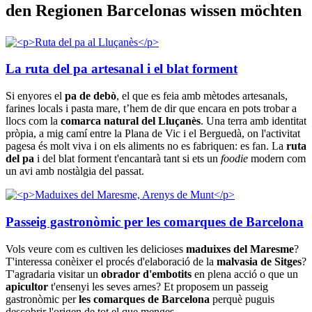
den Regionen Barcelonas wissen möchten
La ruta del pa artesanal i el blat forment
Si enyores el
pa de debò
, el que es feia amb mètodes artesanals,
farines locals i pasta mare, t’hem de dir que encara en pots trobar a
llocs com la
comarca natural del Lluçanès
. Una terra amb identitat
pròpia, a mig camí entre la Plana de Vic i el Berguedà, on l'activitat
pagesa és molt viva i on els aliments no es fabriquen: es fan. La
ruta
del pa
i del blat forment t'encantarà tant si ets un
foodie
modern com
un avi amb nostàlgia del passat.
Passeig gastronòmic per les comarques de Barcelona
Vols veure com es cultiven les delicioses
maduixes del Maresme
?
T'interessa conèixer el procés d'elaboració de la
malvasia de Sitges
?
T'agradaria visitar un
obrador d'embotits
en plena acció o que un
apicultor
t'ensenyi les seves arnes? Et proposem un passeig
gastronòmic per
les comarques de Barcelona
perquè puguis
descobrir l'origen de tot el que menges.