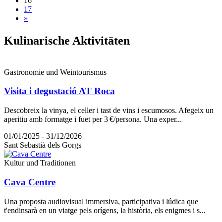
16
17
»
Kulinari
sche Aktivitäten
Gastronomie und Weintourismus
Visita i degustació AT Roca
Descobreix la vinya, el celler i tast de vins i escumosos. Afegeix un
aperitiu amb formatge i fuet per 3 €/persona. Una exper...
01/01/2025 - 31/12/2026
Sant Sebastià dels Gorgs
Kultur und Traditionen
Cava Centre
Una proposta audiovisual immersiva, participativa i lúdica que
t'endinsarà en un viatge pels orígens, la història, els enigmes i s...