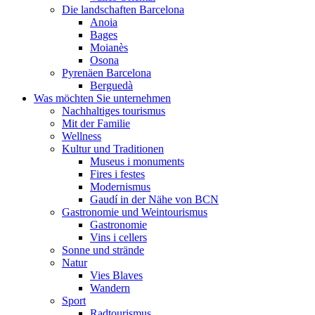
Die landschaften Barcelona
Anoia
Bages
Moianès
Osona
Pyrenäen Barcelona
Berguedà
Was möchten Sie unternehmen
Nachhaltiges tourismus
Mit der Familie
Wellness
Kultur und Traditionen
Museus i monuments
Fires i festes
Modernismus
Gaudí in der Nähe von BCN
Gastronomie und Weintourismus
Gastronomie
Vins i cellers
Sonne und strände
Natur
Vies Blaves
Wandern
Sport
Radtourismus