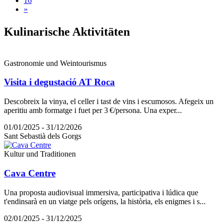
16
»
Kulinari
sche Aktivitäten
Gastronomie und Weintourismus
Visita i degustació AT Roca
Descobreix la vinya, el celler i tast de vins i escumosos. Afegeix un
aperitiu amb formatge i fuet per 3 €/persona. Una exper...
01/01/2025 - 31/12/2026
Sant Sebastià dels Gorgs
Kultur und Traditionen
Cava Centre
Una proposta audiovisual immersiva, participativa i lúdica que
t'endinsarà en un viatge pels orígens, la història, els enigmes i s...
02/01/2025 - 31/12/2025