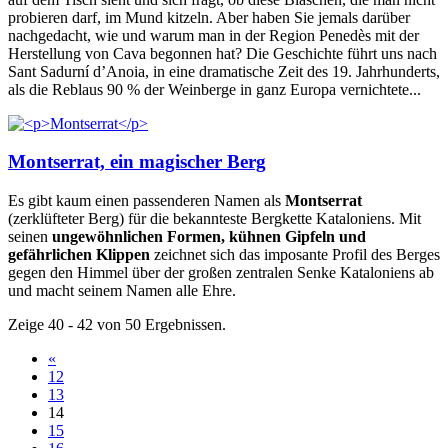
probieren darf, im Mund kitzeln. Aber haben Sie jemals darüber
nachgedacht, wie und warum man in der Region Penedès mit der
Herstellung von Cava begonnen hat? Die Geschichte führt uns nach
Sant Sadurní d’Anoia, in eine dramatische Zeit des 19. Jahrhunderts,
als die Reblaus 90 % der Weinberge in ganz Europa vernichtete...
Montserrat, ein magischer Berg
Es gibt kaum einen passenderen Namen als
Montserrat
(zerklüfteter Berg) für die bekannteste Bergkette Kataloniens. Mit
seinen
ungewöhnlichen Formen, kühnen Gipfeln und
gefährlichen Klippen
zeichnet sich das imposante Profil des Berges
gegen den Himmel über der großen zentralen Senke Kataloniens ab
und macht seinem Namen alle Ehre.
Zeige 40 - 42 von 50 Ergebnissen.
«
12
13
14
15