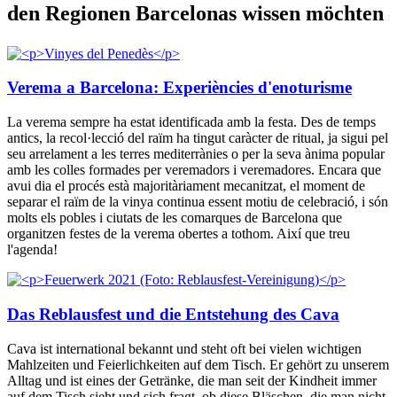
den Regionen Barcelonas wissen möchten
Verema a Barcelona: Experiències d'enoturisme
La verema sempre ha estat identificada amb la festa. Des de temps
antics, la recol·lecció del raïm ha tingut caràcter de ritual, ja sigui pel
seu arrelament a les terres mediterrànies o per la seva ànima popular
amb les colles formades per veremadors i veremadores. Encara que
avui dia el procés està majoritàriament mecanitzat, el moment de
separar el raïm de la vinya continua essent motiu de celebració, i són
molts els pobles i ciutats de les comarques de Barcelona que
organitzen festes de la verema obertes a tothom. Així que treu
l'agenda!
Das Reblausfest und die Entstehung des Cava
Cava ist international bekannt und steht oft bei vielen wichtigen
Mahlzeiten und Feierlichkeiten auf dem Tisch. Er gehört zu unserem
Alltag und ist eines der Getränke, die man seit der Kindheit immer
auf dem Tisch sieht und sich fragt, ob diese Bläschen, die man nicht