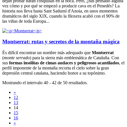
dejan probar harán cosquillas en la boca. Pero, ¿has pensado alguna
vez cómo y por qué se empezó a producir cava en el Penedés? La
historia nos lleva hasta Sant Sadurní d'Anoia, en unos momentos
dramáticos del siglo XIX, cuando la filoxera acabó con el 90% de
las viñas de toda Europa...
Montserrat: rutas y secretos de la montaña mágica
És difícil encontrar un nombre más adequado que
Montserrat
(
monte serrado
) para la sierra más emblemática de Cataluña. Con
sus
formas insólitas de cimas audaces y peligrosos acantilados
, el
perfil imponente de la montaña recorta el cielo sobre la gran
depresión central catalana, haciendo honor a su topónimo.
Mostrando el intervalo 40 - 42 de 50 resultados.
«
12
13
14
15
16
»