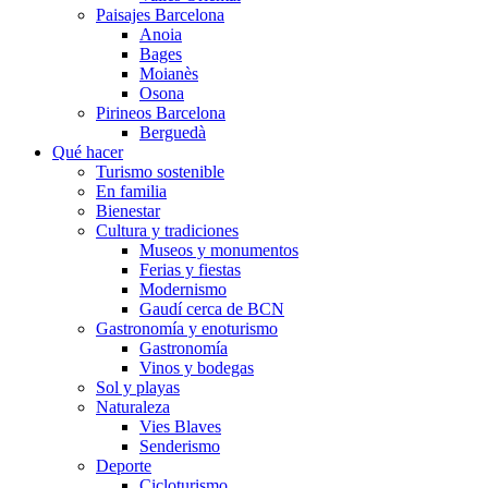
Paisajes Barcelona
Anoia
Bages
Moianès
Osona
Pirineos Barcelona
Berguedà
Qué hacer
Turismo sostenible
En familia
Bienestar
Cultura y tradiciones
Museos y monumentos
Ferias y fiestas
Modernismo
Gaudí cerca de BCN
Gastronomía y enoturismo
Gastronomía
Vinos y bodegas
Sol y playas
Naturaleza
Vies Blaves
Senderismo
Deporte
Cicloturismo