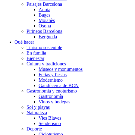
Paisajes Barcelona
Anoia
Bages
Moianès
Osona
Pirineos Barcelona
Berguedà
Qué hacer
Turismo sostenible
En familia
Bienestar
Cultura y tradiciones
Museos y monumentos
Ferias y fiestas
Modernismo
Gaudí cerca de BCN
Gastronomía y enoturismo
Gastronomía
Vinos y bodegas
Sol y playas
Naturaleza
Vies Blaves
Senderismo
Deporte
Cicloturismo