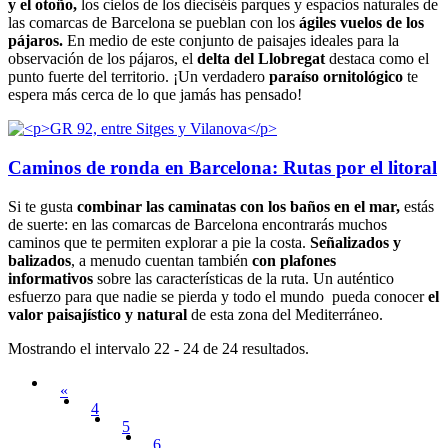
y el otoño,
los cielos de los dieciséis parques y espacios naturales de
las comarcas de Barcelona se pueblan con los
ágiles vuelos de los
pájaros.
En medio de este conjunto de paisajes ideales para la
observación de los pájaros, el
delta del Llobregat
destaca como el
punto fuerte del territorio. ¡Un verdadero
paraíso ornitológico
te
espera más cerca de lo que jamás has pensado!
Caminos de ronda en Barcelona: Rutas por el litoral
Si te gusta
combinar las caminatas con los baños en el mar,
estás
de suerte: en las comarcas de Barcelona encontrarás muchos
caminos que te permiten explorar a pie la costa.
Señalizados y
balizados
, a menudo cuentan también
con plafones
informativos
sobre las características de la ruta. Un auténtico
esfuerzo para que nadie se pierda y todo el mundo pueda conocer
el
valor paisajístico y natural
de esta zona del Mediterráneo.
Mostrando el intervalo 22 - 24 de 24 resultados.
«
4
5
6