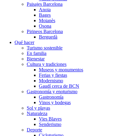
Paisajes Barcelona
Anoia
Bages
Moianès
Osona
Pirineos Barcelona
Berguedà
Qué hacer
Turismo sostenible
En familia
Bienestar
Cultura y tradiciones
Museos y monumentos
Ferias y fiestas
Modernismo
Gaudí cerca de BCN
Gastronomía y enoturismo
Gastronomía
Vinos y bodegas
Sol y playas
Naturaleza
Vies Blaves
Senderismo
Deporte
Cicloturismo