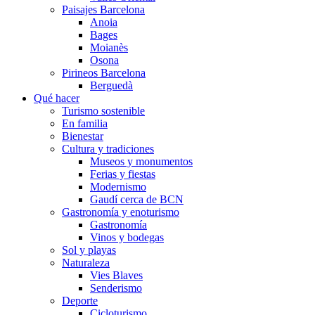
Paisajes Barcelona
Anoia
Bages
Moianès
Osona
Pirineos Barcelona
Berguedà
Qué hacer
Turismo sostenible
En familia
Bienestar
Cultura y tradiciones
Museos y monumentos
Ferias y fiestas
Modernismo
Gaudí cerca de BCN
Gastronomía y enoturismo
Gastronomía
Vinos y bodegas
Sol y playas
Naturaleza
Vies Blaves
Senderismo
Deporte
Cicloturismo