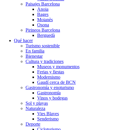
Paisajes Barcelona
Anoia
Bages
Moianès
Osona
Pirineos Barcelona
Berguedà
Qué hacer
Turismo sostenible
En familia
Bienestar
Cultura y tradiciones
Museos y monumentos
Ferias y fiestas
Modernismo
Gaudí cerca de BCN
Gastronomía y enoturismo
Gastronomía
Vinos y bodegas
Sol y playas
Naturaleza
Vies Blaves
Senderismo
Deporte
Cicloturismo