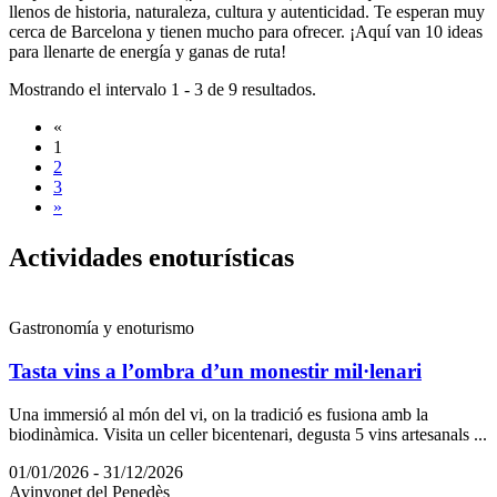
llenos de historia, naturaleza, cultura y autenticidad. Te esperan muy
cerca de Barcelona y tienen mucho para ofrecer. ¡Aquí van 10 ideas
para llenarte de energía y ganas de ruta!
Mostrando el intervalo 1 - 3 de 9 resultados.
«
1
2
3
»
Activida
des enoturísticas
Gastronomía y enoturismo
Tasta vins a l’ombra d’un monestir mil·lenari
Una immersió al món del vi, on la tradició es fusiona amb la
biodinàmica. Visita un celler bicentenari, degusta 5 vins artesanals ...
01/01/2026 - 31/12/2026
Avinyonet del Penedès