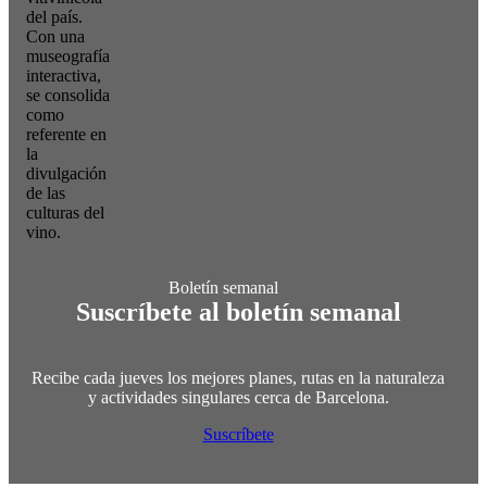
del país.
Con una
museografía
interactiva,
se consolida
como
referente en
la
divulgación
de las
culturas del
vino.
Suscríbete al boletín semanal
Recibe cada jueves los mejores planes, rutas en la naturaleza
y actividades singulares cerca de Barcelona.
Suscríbete