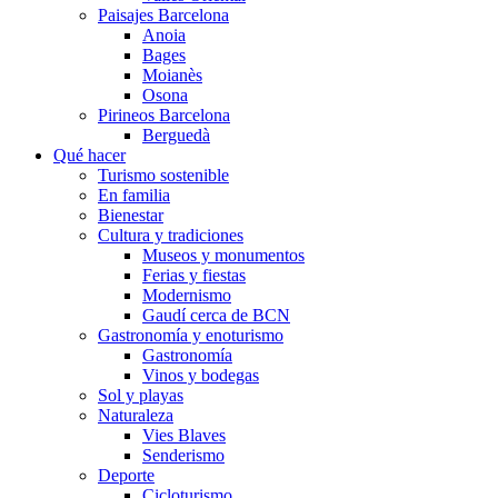
Paisajes Barcelona
Anoia
Bages
Moianès
Osona
Pirineos Barcelona
Berguedà
Qué hacer
Turismo sostenible
En familia
Bienestar
Cultura y tradiciones
Museos y monumentos
Ferias y fiestas
Modernismo
Gaudí cerca de BCN
Gastronomía y enoturismo
Gastronomía
Vinos y bodegas
Sol y playas
Naturaleza
Vies Blaves
Senderismo
Deporte
Cicloturismo