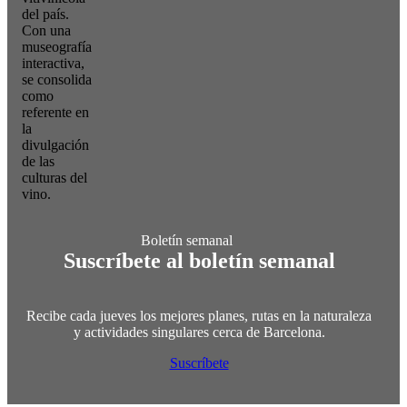
del país.
Con una
museografía
interactiva,
se consolida
como
referente en
la
divulgación
de las
culturas del
vino.
Suscríbete al boletín semanal
Recibe cada jueves los mejores planes, rutas en la naturaleza
y actividades singulares cerca de Barcelona.
Suscríbete