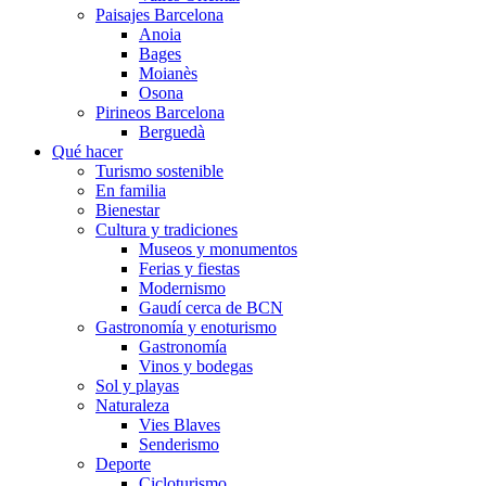
Paisajes Barcelona
Anoia
Bages
Moianès
Osona
Pirineos Barcelona
Berguedà
Qué hacer
Turismo sostenible
En familia
Bienestar
Cultura y tradiciones
Museos y monumentos
Ferias y fiestas
Modernismo
Gaudí cerca de BCN
Gastronomía y enoturismo
Gastronomía
Vinos y bodegas
Sol y playas
Naturaleza
Vies Blaves
Senderismo
Deporte
Cicloturismo