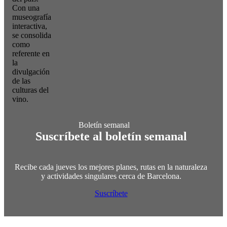
Con una
museografía
interactiva,
se consolida
como
referente en
la
divulgación
de las
culturas del
vino.
Suscríbete al boletín semanal
Recibe cada jueves los mejores planes, rutas en la naturaleza
y actividades singulares cerca de Barcelona.
Suscríbete