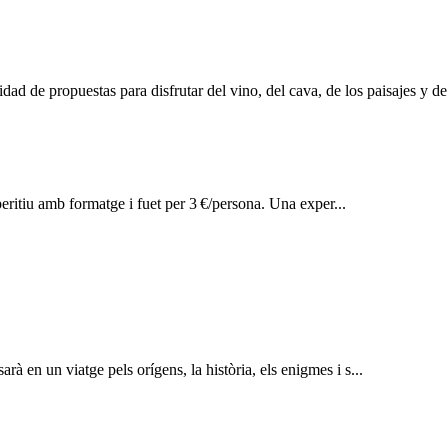
nidad de propuestas para disfrutar del vino, del cava, de los paisajes y 
peritiu amb formatge i fuet per 3 €/persona. Una exper...
rà en un viatge pels orígens, la història, els enigmes i s...