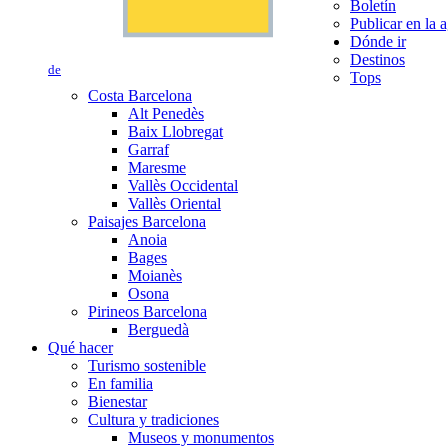
Boletín
Publicar en la 
Dónde ir
Destinos
de
Tops
Costa Barcelona
Alt Penedès
Baix Llobregat
Garraf
Maresme
Vallès Occidental
Vallès Oriental
Paisajes Barcelona
Anoia
Bages
Moianès
Osona
Pirineos Barcelona
Berguedà
Qué hacer
Turismo sostenible
En familia
Bienestar
Cultura y tradiciones
Museos y monumentos