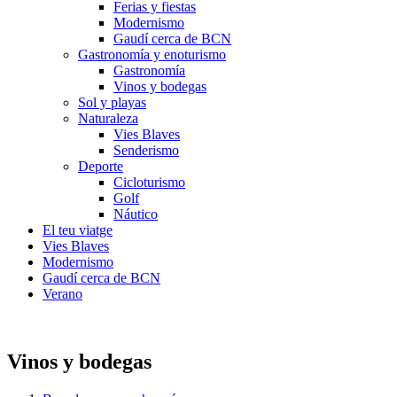
Ferias y fiestas
Modernismo
Gaudí cerca de BCN
Gastronomía y enoturismo
Gastronomía
Vinos y bodegas
Sol y playas
Naturaleza
Vies Blaves
Senderismo
Deporte
Cicloturismo
Golf
Náutico
El teu viatge
Vies Blaves
Modernismo
Gaudí cerca de BCN
Verano
Vinos y bodegas