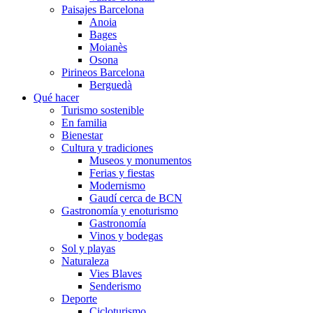
Paisajes Barcelona
Anoia
Bages
Moianès
Osona
Pirineos Barcelona
Berguedà
Qué hacer
Turismo sostenible
En familia
Bienestar
Cultura y tradiciones
Museos y monumentos
Ferias y fiestas
Modernismo
Gaudí cerca de BCN
Gastronomía y enoturismo
Gastronomía
Vinos y bodegas
Sol y playas
Naturaleza
Vies Blaves
Senderismo
Deporte
Cicloturismo