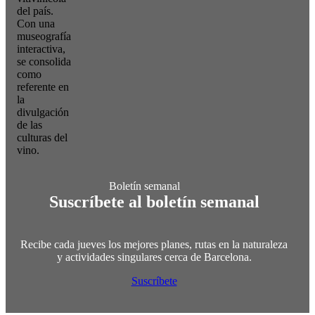
del país.
Con una
museografía
interactiva,
se consolida
como
referente en
la
divulgación
de las
culturas del
vino.
Suscríbete al boletín semanal
Recibe cada jueves los mejores planes, rutas en la naturaleza
y actividades singulares cerca de Barcelona.
Suscríbete