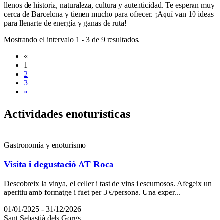
llenos de historia, naturaleza, cultura y autenticidad. Te esperan muy
cerca de Barcelona y tienen mucho para ofrecer. ¡Aquí van 10 ideas
para llenarte de energía y ganas de ruta!
Mostrando el intervalo 1 - 3 de 9 resultados.
«
1
2
3
»
Activida
des enoturísticas
Gastronomía y enoturismo
Visita i degustació AT Roca
Descobreix la vinya, el celler i tast de vins i escumosos. Afegeix un
aperitiu amb formatge i fuet per 3 €/persona. Una exper...
01/01/2025 - 31/12/2026
Sant Sebastià dels Gorgs