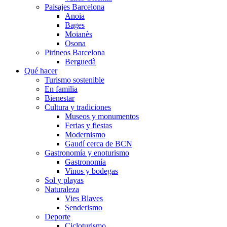
Paisajes Barcelona
Anoia
Bages
Moianès
Osona
Pirineos Barcelona
Berguedà
Qué hacer
Turismo sostenible
En familia
Bienestar
Cultura y tradiciones
Museos y monumentos
Ferias y fiestas
Modernismo
Gaudí cerca de BCN
Gastronomía y enoturismo
Gastronomía
Vinos y bodegas
Sol y playas
Naturaleza
Vies Blaves
Senderismo
Deporte
Cicloturismo