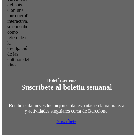
del país.
Con una
museografía
interactiva,
se consolida
como
referente en
la
divulgación
de las
culturas del
vino.
Suscríbete al boletín semanal
Recibe cada jueves los mejores planes, rutas en la naturaleza
y actividades singulares cerca de Barcelona.
Suscríbete