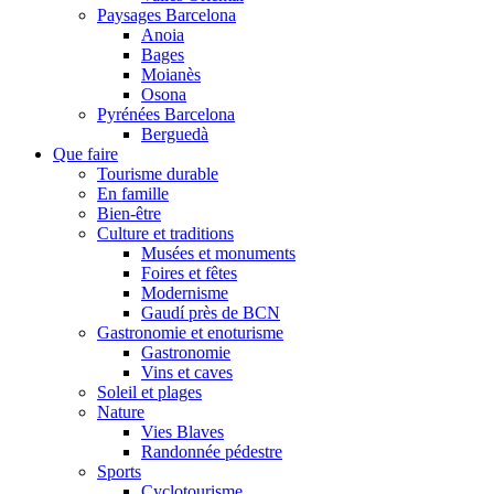
Paysages Barcelona
Anoia
Bages
Moianès
Osona
Pyrénées Barcelona
Berguedà
Que faire
Tourisme durable
En famille
Bien-être
Culture et traditions
Musées et monuments
Foires et fêtes
Modernisme
Gaudí près de BCN
Gastronomie et enoturisme
Gastronomie
Vins et caves
Soleil et plages
Nature
Vies Blaves
Randonnée pédestre
Sports
Cyclotourisme