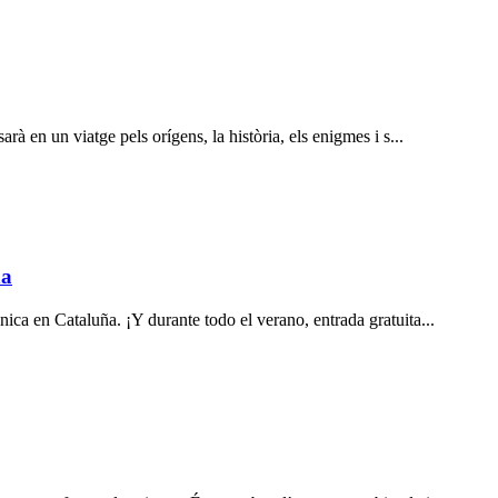
rà en un viatge pels orígens, la història, els enigmes i s...
ña
ica en Cataluña. ¡Y durante todo el verano, entrada gratuita...