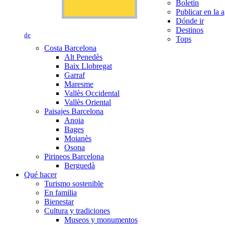
Boletín
Publicar en la 
Dónde ir
Destinos
de
Tops
Costa Barcelona
Alt Penedès
Baix Llobregat
Garraf
Maresme
Vallès Occidental
Vallès Oriental
Paisajes Barcelona
Anoia
Bages
Moianès
Osona
Pirineos Barcelona
Berguedà
Qué hacer
Turismo sostenible
En familia
Bienestar
Cultura y tradiciones
Museos y monumentos