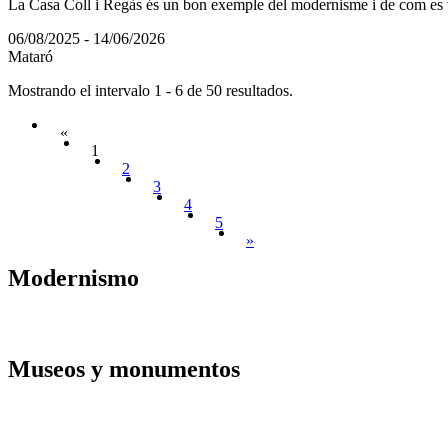
La Casa Coll i Regàs és un bon exemple del modernisme i de com es van
06/08/2025 - 14/06/2026
Mataró
Mostrando el intervalo 1 - 6 de 50 resultados.
«
1
2
3
4
5
»
Modernis
mo
Museos y
monumentos