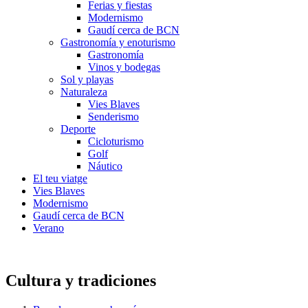
Ferias y fiestas
Modernismo
Gaudí cerca de BCN
Gastronomía y enoturismo
Gastronomía
Vinos y bodegas
Sol y playas
Naturaleza
Vies Blaves
Senderismo
Deporte
Cicloturismo
Golf
Náutico
El teu viatge
Vies Blaves
Modernismo
Gaudí cerca de BCN
Verano
Cultura y tradiciones