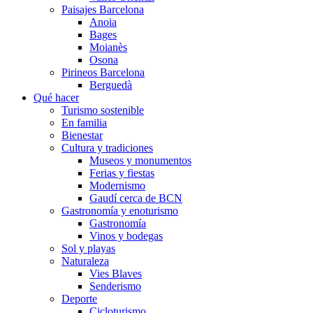
Paisajes Barcelona
Anoia
Bages
Moianès
Osona
Pirineos Barcelona
Berguedà
Qué hacer
Turismo sostenible
En familia
Bienestar
Cultura y tradiciones
Museos y monumentos
Ferias y fiestas
Modernismo
Gaudí cerca de BCN
Gastronomía y enoturismo
Gastronomía
Vinos y bodegas
Sol y playas
Naturaleza
Vies Blaves
Senderismo
Deporte
Cicloturismo