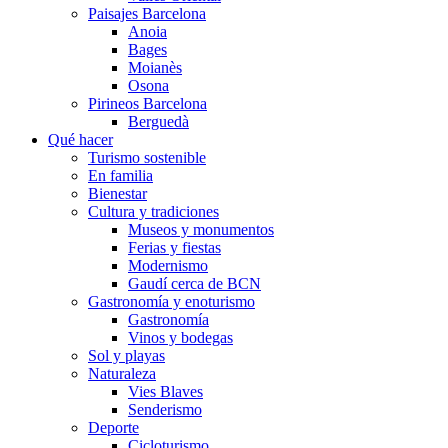
Paisajes Barcelona
Anoia
Bages
Moianès
Osona
Pirineos Barcelona
Berguedà
Qué hacer
Turismo sostenible
En familia
Bienestar
Cultura y tradiciones
Museos y monumentos
Ferias y fiestas
Modernismo
Gaudí cerca de BCN
Gastronomía y enoturismo
Gastronomía
Vinos y bodegas
Sol y playas
Naturaleza
Vies Blaves
Senderismo
Deporte
Cicloturismo