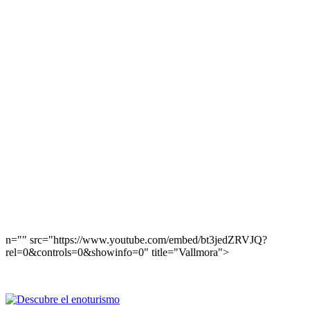
n="" src="https://www.youtube.com/embed/bt3jedZRVJQ?
rel=0&controls=0&showinfo=0" title="Vallmora">