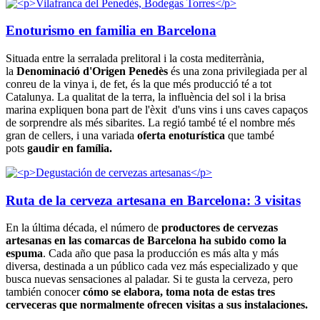
Enoturismo en familia en Barcelona
Situada entre la serralada prelitoral i la costa mediterrània,
la
Denominació d'Origen Penedès
és una zona privilegiada per al
conreu de la vinya i, de fet, és la que més producció té a tot
Catalunya. La qualitat de la terra, la influència del sol i la brisa
marina expliquen bona part de l'èxit d'uns vins i uns caves capaços
de sorprendre als més sibarites. La regió també té el nombre més
gran de cellers, i una variada
oferta enoturística
que també
pots
gaudir en família.
Ruta de la cerveza artesana en Barcelona: 3 visitas
En la última década, el número de
productores de cervezas
artesanas en las comarcas de Barcelona ha subido como la
espuma
. Cada año que pasa la producción es más alta y más
diversa, destinada a un público cada vez más especializado y que
busca nuevas sensaciones al paladar. Si te gusta la cerveza, pero
también conocer
cómo se elabora, toma nota de estas tres
cerveceras que normalmente ofrecen visitas a sus instalaciones.