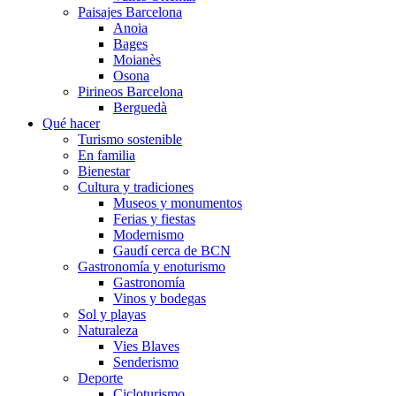
Paisajes Barcelona
Anoia
Bages
Moianès
Osona
Pirineos Barcelona
Berguedà
Qué hacer
Turismo sostenible
En familia
Bienestar
Cultura y tradiciones
Museos y monumentos
Ferias y fiestas
Modernismo
Gaudí cerca de BCN
Gastronomía y enoturismo
Gastronomía
Vinos y bodegas
Sol y playas
Naturaleza
Vies Blaves
Senderismo
Deporte
Cicloturismo