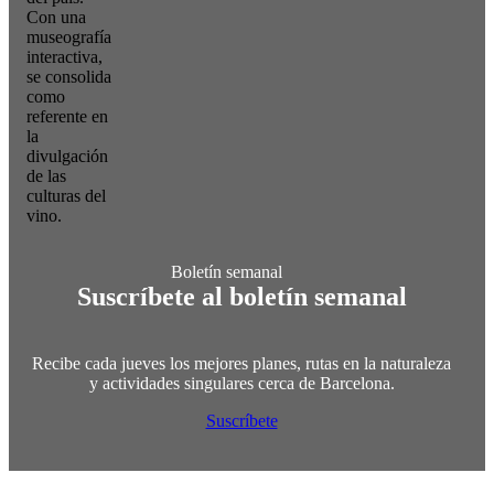
Con una
museografía
interactiva,
se consolida
como
referente en
la
divulgación
de las
culturas del
vino.
Suscríbete al boletín semanal
Recibe cada jueves los mejores planes, rutas en la naturaleza
y actividades singulares cerca de Barcelona.
Suscríbete