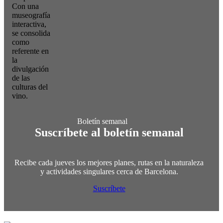
Con una
museografía
interactiva,
se consolida
como
referente en
la
divulgación
de las
culturas del
vino.
Suscríbete al boletín semanal
Recibe cada jueves los mejores planes, rutas en la naturaleza
y actividades singulares cerca de Barcelona.
Suscríbete