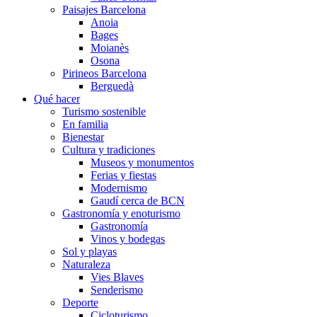
Paisajes Barcelona
Anoia
Bages
Moianès
Osona
Pirineos Barcelona
Berguedà
Qué hacer
Turismo sostenible
En familia
Bienestar
Cultura y tradiciones
Museos y monumentos
Ferias y fiestas
Modernismo
Gaudí cerca de BCN
Gastronomía y enoturismo
Gastronomía
Vinos y bodegas
Sol y playas
Naturaleza
Vies Blaves
Senderismo
Deporte
Cicloturismo